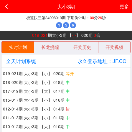
大小3期
更多
极速快三
第
34098019
期 下期倒计时：
00
分
26
秒
1
5
6
019-021
期大小3期 【
小
】 020期
3
倍
实时计划
长龙提醒
开奖历史
开奖视频
全天计划系统
永久登录地址：JF.CC
019-021期 大小3期 【小】 020期
等开
018-020期 大小3期 【小】 018期
中
017-019期 大小3期 【大】 017期
中
015-017期 大小3期 【小】 016期
中
012-014期 大小3期 【小】 014期
错
011-013期 大小3期 【小】 011期
中
010-012期 大小3期 【大】 010期
中